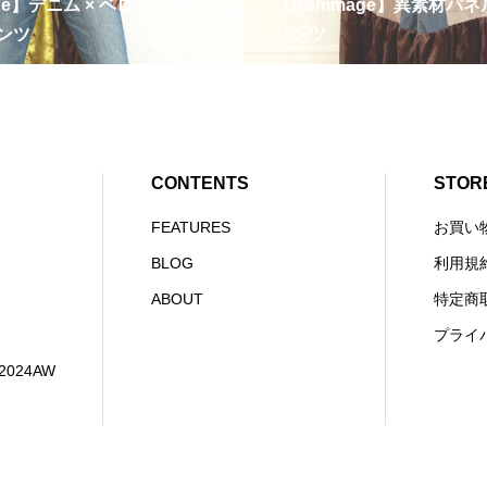
ge】デニム × ベロア・アー
【Hommage】異素材パ
ンツ
パンツ
CONTENTS
STOR
FEATURES
お買い
BLOG
利用規
ABOUT
特定商
プライ
E2024AW