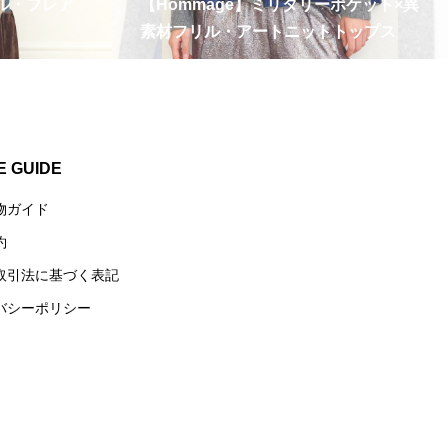
ネル・フレア
【Hommage】ミリタリーポケット×異
素材フリル・アートニットトップス
E GUIDE
物ガイド
約
取引法に基づく表記
バシーポリシー